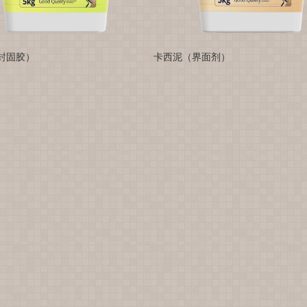
封固胶）
卡西泥（界面剂）