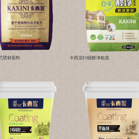
式壁材面料
卡西泥E0级醛净粗底