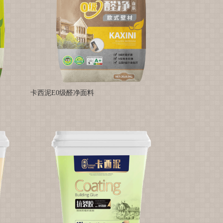
卡西泥E0级醛净面料