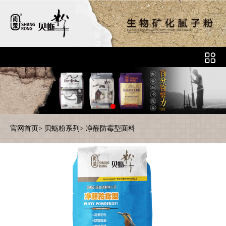
官网首页
>
贝蛎粉系列
>
净醛防霉型面料